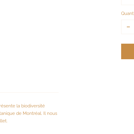
Quanti
Ré
la
qu
ésente la biodiversité
tanique de Montréal. Il nous
let.