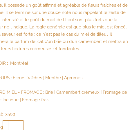
é. Il possède un goût affirmé et agréable de fleurs fraîches et de
. Il se termine sur une douce note nous rappelant le zeste de
L'intensité et le goût du miel de tilleul sont plus forts que la
r ne l'indique. La règle générale est que plus le miel est foncé,
a saveur est forte : ce n'est pas le cas du miel de tilleul. Il
nera le parfum délicat d’un brie ou d’un camembert et mettra en
 leurs textures crémeuses et fondantes.
IR 
:
  Montréal
EURS
: 
Fleurs fraîches 
|
 Menthe | Agrumes
RD MIEL - FROMAGE
 : 
Brie | Camembert crémeux 
| 
Fromage de 
 lactique 
| 
Fromage frais
t:
350g
0g