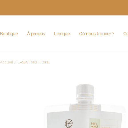
Passer
au
contenu
Boutique
À propos
Lexique
Où nous trouver ?
Co
Accueil
L-063 Frais | Floral