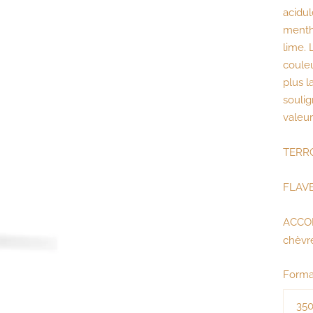
acidul
menthe
lime. 
couleu
plus l
soulig
valeur
TERRO
FLAV
ACCO
chèvre
Forma
35