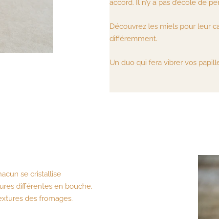
accord. Il n’y a pas d’école de 
Découvrez les miels pour leur c
différemment.
Un duo qui fera vibrer vos papill
hacun se cristallise
ures différentes en bouche.
textures des fromages.