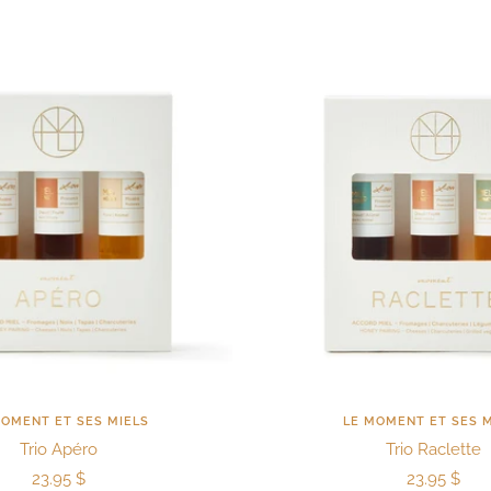
MOMENT ET SES MIELS
LE MOMENT ET SES M
Trio Apéro
Trio Raclette
Prix
Prix
23.95 $
23.95 $