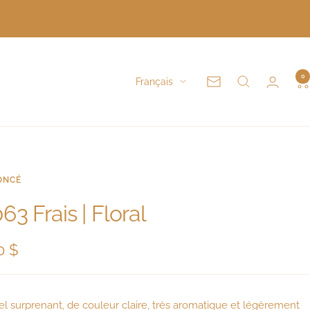
0
Langue
Français
Infolettre.
ONCÉ
63 Frais | Floral
0 $
te
l surprenant, de couleur claire, très aromatique et légèrement