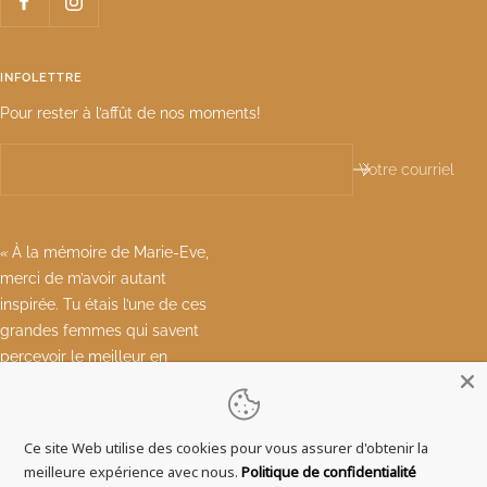
INFOLETTRE
Pour rester à l’affût de nos moments!
Votre courriel
«
À la mémoire de Marie-Eve,
merci de m’avoir autant
inspirée. Tu étais l’une de ces
grandes femmes qui savent
percevoir le meilleur en
chacun de nous.
»
Valérie - Créatrice de LIAISON
Ce site Web utilise des cookies pour vous assurer d'obtenir la
meilleure expérience avec nous.
Politique de confidentialité
© 2026 Miels Liaison | Ce site web a été financé par le biais du